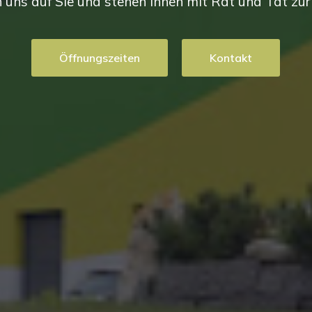
n uns auf Sie und stehen Ihnen mit Rat und Tat zur 
Öffnungszeiten
Kontakt